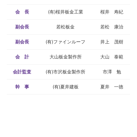
会 長
(有)桜井板金工業
桜井 寿紀
副会長
若松板金
若松 康治
副会長
(有)ファインルーフ
井上 茂樹
会 計
大山板金製作所
大山 泰範
会計監査
(有)市沢板金製作所
市澤 勉
幹 事
(有)夏井建板
夏井 一徳